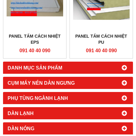
PANEL TẤM CÁCH NHIỆT
PANEL TẤM CÁCH NHIỆT
EPS
PU
091 40 40 090
091 40 40 090
DANH MỤC SẢN PHẨM
CỤM MÁY NÉN DÀN NGƯNG
PHỤ TÙNG NGÀNH LẠNH
DÀN LẠNH
DÀN NÓNG