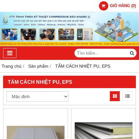
GIỎ HÀNG
(
0
)
Trang chủ
Sản phẩm
TẤM CÁCH NHIỆT PU, EPS
TẤM CÁCH NHIỆT PU, EPS