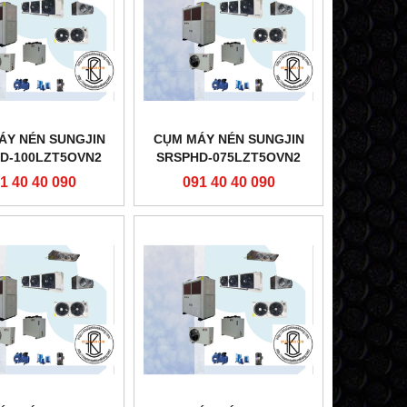
ÁY NÉN SUNGJIN
CỤM MÁY NÉN SUNGJIN
D-100LZT5OVN2
SRSPHD-075LZT5OVN2
1 40 40 090
091 40 40 090