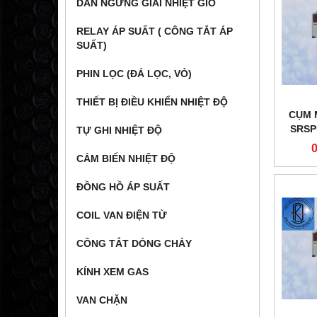
DÀN NGƯNG GIẢI NHIỆT GIÓ
RELAY ÁP SUẤT ( CÔNG TẮT ÁP
SUẤT)
PHIN LỌC (ĐÁ LỌC, VỎ)
THIẾT BỊ ĐIỀU KHIỂN NHIỆT ĐỘ
CỤM 
SRSP
TỰ GHI NHIỆT ĐỘ
CẢM BIẾN NHIỆT ĐỘ
ĐỒNG HỒ ÁP SUẤT
COIL VAN ĐIỆN TỪ
CÔNG TẮT DÒNG CHẢY
KÍNH XEM GAS
VAN CHẶN