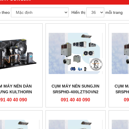
 theo
Hiển thị
mỗi trang
M MÁY NÉN DÀN
CỤM MÁY NÉN SUNGJIN
CỤM M
ƯNG KULTHORN
SRSPHD-400LZT5OVN2
SRSPH
464ZB (1.62HP) -
091 40 40 090
091 40 40 090
09
NHIỆT ĐỘ ÂM