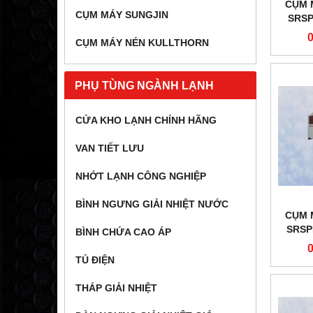
CỤM 
CỤM MÁY SUNGJIN
SRSP
CỤM MÁY NÉN KULLTHORN
PHỤ TÙNG NGÀNH LẠNH
CỬA KHO LẠNH CHÍNH HÃNG
VAN TIẾT LƯU
NHỚT LẠNH CÔNG NGHIỆP
BÌNH NGƯNG GIẢI NHIỆT NƯỚC
CỤM 
SRSP
BÌNH CHỨA CAO ÁP
TỦ ĐIỆN
THÁP GIẢI NHIỆT