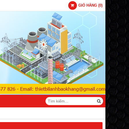
GIỎ HÀNG
(
0
)