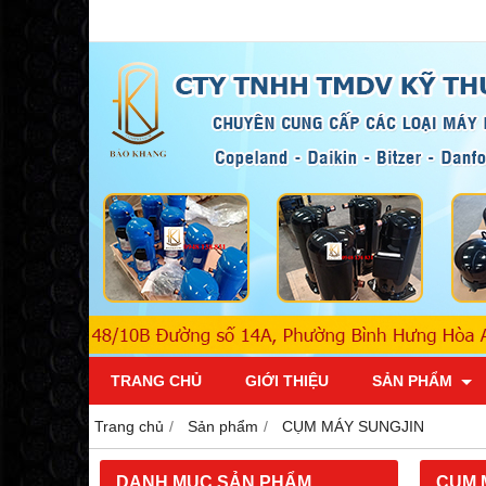
TRANG CHỦ
GIỚI THIỆU
SẢN PHẨM
Trang chủ
Sản phẩm
CỤM MÁY SUNGJIN
DANH MỤC SẢN PHẨM
CỤM 