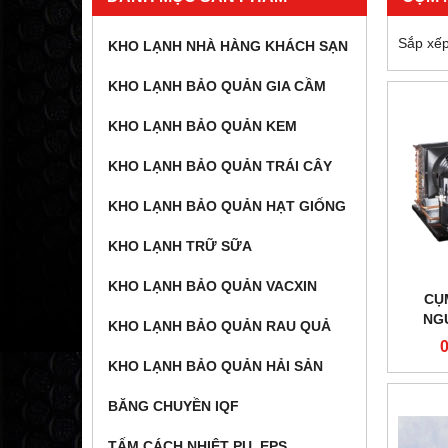
Sắp xếp
KHO LẠNH NHÀ HÀNG KHÁCH SẠN
KHO LẠNH BẢO QUẢN GIA CẦM
KHO LẠNH BẢO QUẢN KEM
KHO LẠNH BẢO QUẢN TRÁI CÂY
KHO LẠNH BẢO QUẢN HẠT GIỐNG
KHO LẠNH TRỮ SỮA
KHO LẠNH BẢO QUẢN VACXIN
CỤ
NG
KHO LẠNH BẢO QUẢN RAU QUẢ
CAW2
KHO LẠNH BẢO QUẢN HẢI SẢN
BĂNG CHUYỀN IQF
TẤM CÁCH NHIỆT PU, EPS