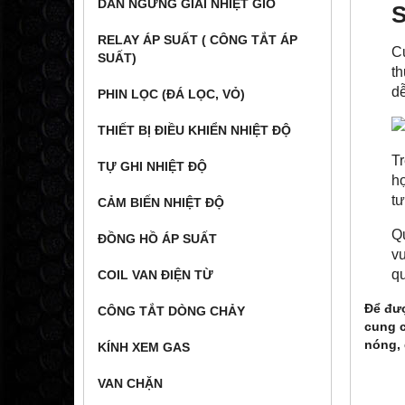
DÀN NGƯNG GIẢI NHIỆT GIÓ
S
RELAY ÁP SUẤT ( CÔNG TẮT ÁP
C
SUẤT)
th
dễ
PHIN LỌC (ĐÁ LỌC, VỎ)
THIẾT BỊ ĐIỀU KHIỂN NHIỆT ĐỘ
Tr
TỰ GHI NHIỆT ĐỘ
hợ
tư
CẢM BIẾN NHIỆT ĐỘ
Q
ĐỒNG HỒ ÁP SUẤT
vu
q
COIL VAN ĐIỆN TỪ
Để đư
CÔNG TẮT DÒNG CHẢY
cung 
nóng, 
KÍNH XEM GAS
VAN CHẶN