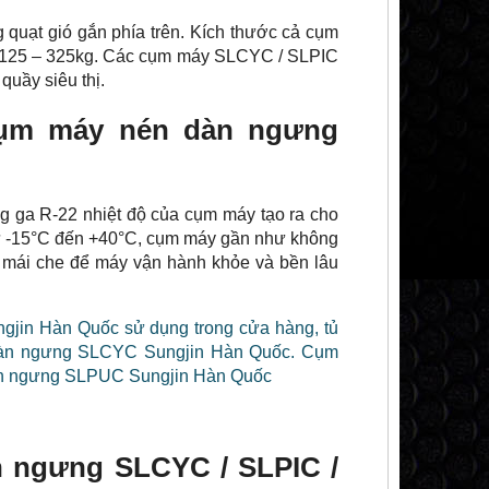
ạt gió gắn phía trên. Kích thước cả cụm
 125 – 325kg. Các cụm máy SLCYC / SLPIC
quầy siêu thị.
 cụm máy nén dàn ngưng
 ga R-22 nhiệt độ của cụm máy tạo ra cho
từ -15°C đến +40°C, cụm máy gần như không
ới mái che để máy vận hành khỏe và bền lâu
n ngưng SLCYC / SLPIC /