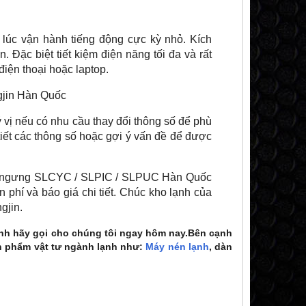
c vận hành tiếng động cực kỳ nhỏ. Kích
 Đặc biệt tiết kiệm điện năng tối đa và rất
điện thoại hoặc laptop.
ý vị nếu có nhu cầu thay đổi thông số để phù
tiết các thông số hoặc gợi ý vấn đề để được
àn ngưng SLCYC / SLPIC / SLPUC Hàn Quốc
phí và báo giá chi tiết. Chúc kho lạnh của
gjin.
nh hãy gọi cho chúng tôi ngay hôm nay.Bên cạnh
 phẩm vật tư ngành lạnh như:
Máy nén lạnh
, dàn