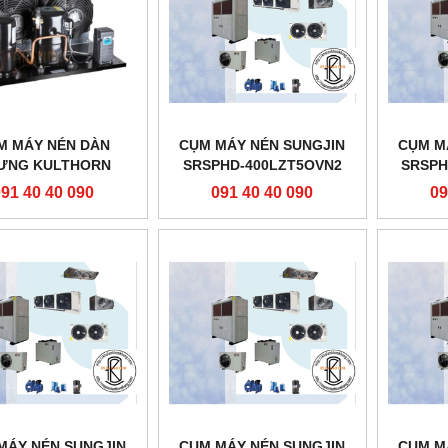
M MÁY NÉN DÀN
CỤM MÁY NÉN SUNGJIN
CỤM M
ƯNG KULTHORN
SRSPHD-400LZT5OVN2
SRSPH
464ZB (1.62HP) -
091 40 40 090
091 40 40 090
09
NHIỆT ĐỘ ÂM
MÁY NÉN SUNGJIN
CỤM MÁY NÉN SUNGJIN
CỤM M