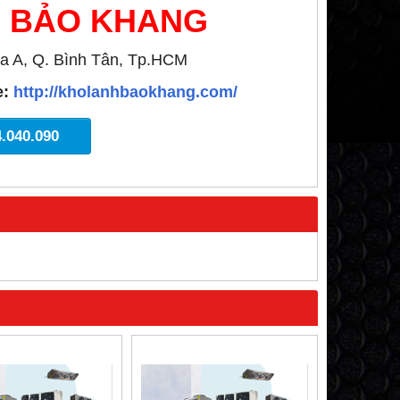
H BẢO KHANG
a A, Q. Bình Tân, Tp.HCM
e:
http://kholanhbaokhang.com/
4.040.090