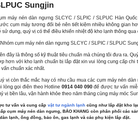
LPUC Sungjin
ụm máy nén dàn ngưng SLCYC / SLPIC / SLPUC Hàn Quốc lú
ước cụm máy tương đối bé nên tiết kiệm nhiều không gian hơn.
 sử dụng, quý vị có thể điều khiển nhiệt độ kho lạnh thông qua 
ên đây là thông số kỹ thuật tiêu chuẩn mà chúng tôi đưa ra. Qu
p hơn với kho lạnh chuẩn bị lắp đặt xin vui lòng cung cấp chi 
 vấn chuẩn xác nhất.
uý vị còn thắc mắc hay có nhu cầu mua các cụm máy nén d
i lòng gọi điện theo Hotline
0914 040 090
để được tư vấn miễn 
uý vị bền lâu, vận hành khỏe theo năm tháng cùng máy móc Sun
ợc tư vấn và cung cấp
vật tư ngành lạnh
cũng như lắp đặt kho lạ
cấp cụm máy nén dàn ngưng, BẢO KHANG còn phân phối các sản
dàn lạnh, ống đồng, bảo ôn, gas lạnh và các phụ kiện lắp đặt.