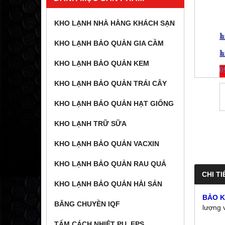
KHO LẠNH NHÀ HÀNG KHÁCH SẠN
KHO LẠNH BẢO QUẢN GIA CẦM
KHO LẠNH BẢO QUẢN KEM
KHO LẠNH BẢO QUẢN TRÁI CÂY
KHO LẠNH BẢO QUẢN HẠT GIỐNG
KHO LẠNH TRỮ SỮA
KHO LẠNH BẢO QUẢN VACXIN
KHO LẠNH BẢO QUẢN RAU QUẢ
CHI TI
KHO LẠNH BẢO QUẢN HẢI SẢN
BẢO 
BĂNG CHUYỀN IQF
lượng 
TẤM CÁCH NHIỆT PU, EPS