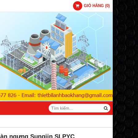
GIỎ HÀNG
(
0
)
àn ngưng Sungjin SLPYC