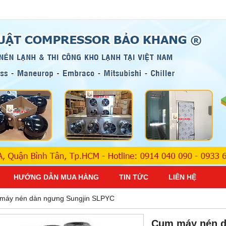
HƯỚNG DẪN MUA HÀNG
TIN TỨC
LIÊN HỆ
máy nén dàn ngưng Sungjin SLPYC
Cụm máy nén d