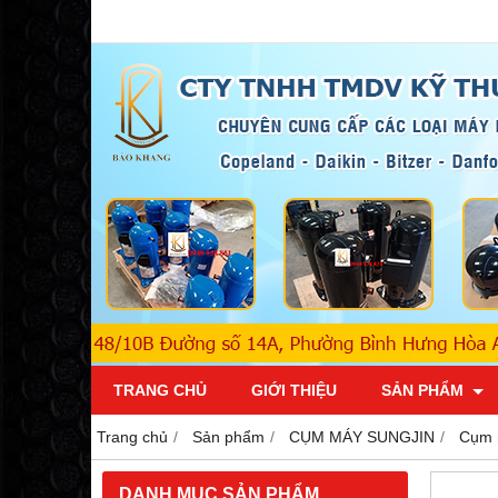
TRANG CHỦ
GIỚI THIỆU
SẢN PHẨM
Trang chủ
Sản phẩm
CỤM MÁY SUNGJIN
Cụm 
DANH MỤC SẢN PHẨM