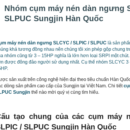
Nhóm cụm máy nén dàn ngưng S
SLPUC Sungjin Hàn Quốc
ụm máy nén dàn ngưng SLCYC / SLPIC / SLPUC
là sản ph
úng khá tương đồng nhau nên chúng tôi xin phép gộp chung tro
a nhóm cũng từ 3 – 15HP nghĩa là lớn hơn loại SRPI một chút.
ên được đông đảo người sử dụng nhất. Cụ thể nhóm SLCYC 3
5HP.
ược sản xuất trên công nghệ hiện đại theo tiêu chuẩn Hàn Quố
c dòng sản phẩm cao cấp của Sungjin tại Việt Nam. Chi tiết
cụ
LPUC Sungjin
thế nào mời quý vị cùng tìm hiểu.
Cấu tạo chung của các cụm máy 
LPIC / SLPUC Sungjin Hàn Quốc