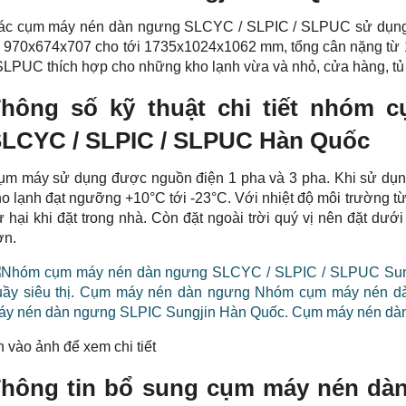
ác cụm máy nén dàn ngưng SLCYC / SLPIC / SLPUC sử dụng qu
ừ 970x674x707 cho tới 1735x1024x1062 mm, tổng cân nặng từ
SLPUC thích hợp cho những kho lạnh vừa và nhỏ, cửa hàng, tủ 
hông số kỹ thuật chi tiết nhóm
LCYC / SLPIC / SLPUC Hàn Quốc
ụm máy sử dụng được nguồn điện 1 pha và 3 pha. Khi sử dụng
ho lạnh đạt ngưỡng +10°C tới -23°C. Với nhiệt độ môi trường 
 hại khi đặt trong nhà. Còn đặt ngoài trời quý vị nên đặt dư
ơn.
 vào ảnh để xem chi tiết
hông tin bổ sung cụm máy nén dà