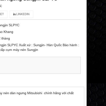
á
)
ET
LINKEDIN
ungjin SLPYC
ảo Khang
 tháng
ngjin SLPYC Xuất xứ : Sungjin- Hàn Quốc Bảo hành :
cấp cụm máy nén Sungjin
máy nén dàn ngưng
Mitsubishi
chính hãng với chất