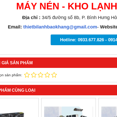
MÁY NÉN - KHO LẠN
Địa chỉ :
34/5 đường số 8b, P. Bình Hưng Hò
Email:
thietbilanhbaokhang@gmail.com
-
Websit
Hotline: 0933.677.826 - 091
 GIÁ SẢN PHẨM
ọn sản phẩm:
PHẨM CÙNG LOẠI