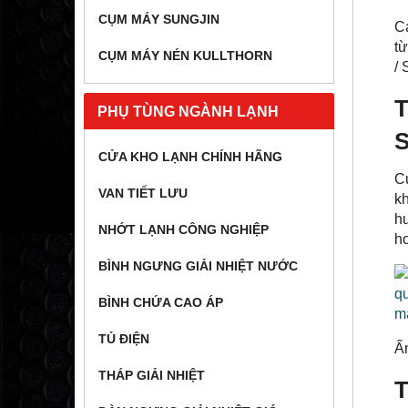
CỤM MÁY SUNGJIN
C
t
CỤM MÁY NÉN KULLTHORN
/ 
T
PHỤ TÙNG NGÀNH LẠNH
S
CỬA KHO LẠNH CHÍNH HÃNG
C
VAN TIẾT LƯU
k
hư
NHỚT LẠNH CÔNG NGHIỆP
h
BÌNH NGƯNG GIẢI NHIỆT NƯỚC
BÌNH CHỨA CAO ÁP
TỦ ĐIỆN
Ấn
THÁP GIẢI NHIỆT
T