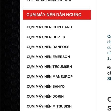
CỤM MÁY NÉN DÀN NGƯNG
CỤM MÁY NÉN COPELAND
C
CỤM MÁY NÉN BITZER
ch
CỤM MÁY NÉN DANFOSS
củ
n
CỤM MÁY NÉN EMERSON
1
CỤM MÁY NÉN TECUMSEH
Đ
cá
CỤM MÁY NÉN MANEUROP
S
CỤM MÁY NÉN SANYO
CỤM MÁY NÉN DORIN
CỤM MÁY NÉN MITSUBISHI
S