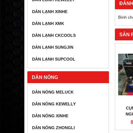
ĐÁNH
DÀN LẠNH XINHE
Bình ch
DÀN LẠNH XMK
SẢN 
DÀN LẠNH CKCOOLS
DÀN LẠNH SUNGJIN
DÀN LẠNH SUPCOOL
DÀN NÓNG
DÀN NÓNG MELUCK
DÀN NÓNG KEWELLY
CỤ
NG
DÀN NÓNG XINHE
DÀN NÓNG ZHONGLI