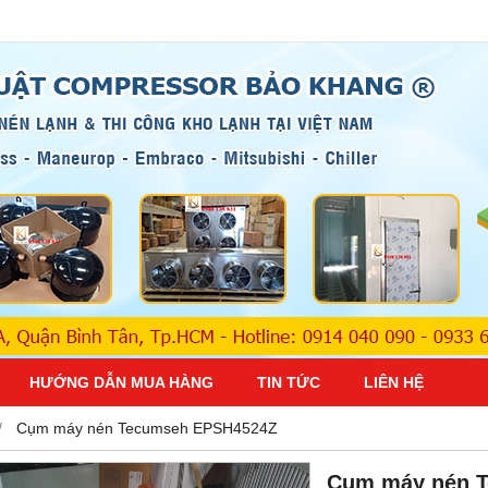
HƯỚNG DẪN MUA HÀNG
TIN TỨC
LIÊN HỆ
Cụm máy nén Tecumseh EPSH4524Z
Cụm máy nén 