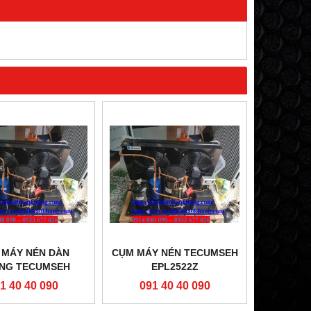
 MÁY NÉN DÀN
CỤM MÁY NÉN TECUMSEH
NG TECUMSEH
EPL2522Z
AC4581Z-V2
1 40 40 090
091 40 40 090