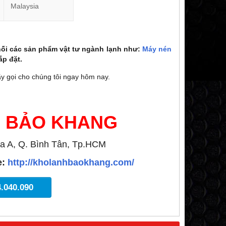
Malaysia
i các sản phẩm vật tư ngành lạnh như:
Máy nén
ắp đặt.
y gọi cho chúng tôi ngay hôm nay.
H BẢO KHANG
a A, Q. Bình Tân, Tp.HCM
e:
http://kholanhbaokhang.com/
4.040.090