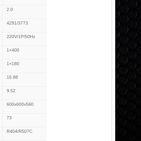
2.0
4291/3773
220V/1P/50Hz
1×400
1×180
15.88
9.52
600x600x560
73
R404/R507C