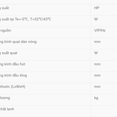
 suất
HP
 suất tại Te=-5℃, T=32℃/43℃
W
 nguồn
V/P/Hz
g kính quạt dàn nóng
mm
 suất quạt
W
g kính đầu hút
mm
g kính đầu lỏng
mm
 thước (LxWxH)
mm
 lượng
kg
chất lạnh