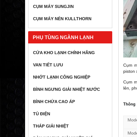
CỤM MÁY SUNGJIN
CỤM MÁY NÉN KULLTHORN
PHỤ TÙNG NGÀNH LẠNH
CỬA KHO LẠNH CHÍNH HÃNG
VAN TIẾT LƯU
Cụm má
piston
NHỚT LẠNH CÔNG NGHIỆP
Cụm má
lên, p
BÌNH NGƯNG GIẢI NHIỆT NƯỚC
BÌNH CHỨA CAO ÁP
Thông 
TỦ ĐIỆN
Mode
THÁP GIẢI NHIỆT
Mode