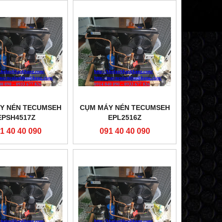
Y NÉN TECUMSEH
CỤM MÁY NÉN TECUMSEH
EPSH4517Z
EPL2516Z
1 40 40 090
091 40 40 090