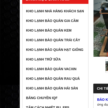
KHO LẠNH NHÀ HÀNG KHÁCH SẠN
KHO LẠNH BẢO QUẢN GIA CẦM
KHO LẠNH BẢO QUẢN KEM
KHO LẠNH BẢO QUẢN TRÁI CÂY
KHO LẠNH BẢO QUẢN HẠT GIỐNG
KHO LẠNH TRỮ SỮA
KHO LẠNH BẢO QUẢN VACXIN
KHO LẠNH BẢO QUẢN RAU QUẢ
KHO LẠNH BẢO QUẢN HẢI SẢN
CHI TI
BĂNG CHUYỀN IQF
BẢO 
ứng dụ
TẤM CÁCH NHIỆT PU, EPS