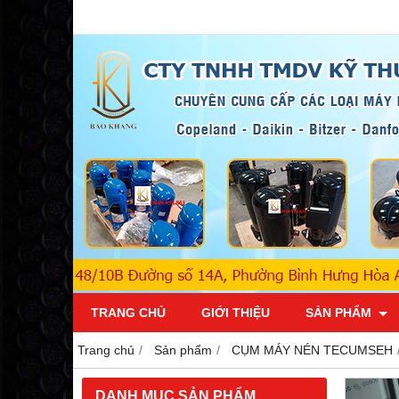
TRANG CHỦ
GIỚI THIỆU
SẢN PHẨM
Trang chủ
Sản phẩm
CỤM MÁY NÉN TECUMSEH
DANH MỤC SẢN PHẨM