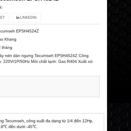
á
)
ET
LINKEDIN
ecumseh EPSH4524Z
ảo Khang
 tháng
áy nén dàn ngưng Tecumseh EPSH4524Z Công
n: 220V/1P/50Hz Môi chất lạnh: Gas R404 Xuất xứ:
ng Tecumseh, công suất đa dạng từ 1/4 đến 12Hp,
ừ 18℃ đến dưới -45℃.