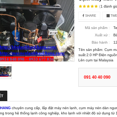
(
1
đánh gi
SHARE
TWE
Mã sản phẩm :
T
Xuất xứ :
B
Bảo hành :
12
Tên sản phẩm: Cụm m
suất:2.0 HP Điện nguồ
Lên cụm tại Malaysia
091 40 40 090
ẾT
KHANG
chuyên cung cấp, lắp đặt máy nén lạnh, cụm máy nén dàn ngư
ng trong hệ thống lạnh công nghiệp, kho lạnh với nhiệt độ sử dụng t