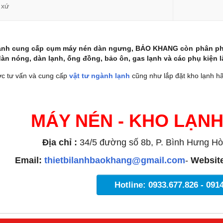
 xứ
ạnh cung cấp cụm máy nén dàn ngưng, BẢO KHANG còn phân phố
dàn nóng, dàn lạnh, ống đồng, bảo ôn, gas lạnh và các phụ kiện l
c tư vấn và cung cấp
vật tư ngành lạnh
cũng như lắp đặt kho lạnh hã
MÁY NÉN - KHO LẠN
Địa chỉ :
34/5 đường số 8b, P. Bình Hưng Hò
Email:
thietbilanhbaokhang@gmail.com
-
Websit
Hotline: 0933.677.826 - 091