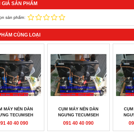
 GIÁ SẢN PHẨM
ọn sản phẩm:
PHẨM CÙNG LOẠI
M MÁY NÉN DÀN
CỤM MÁY NÉN DÀN
CỤM
ƯNG TECUMSEH
NGƯNG TECUMSEH
NGƯ
PAC4568Z-V2
PAC4573Z-V2
P
091 40 40 090
091 40 40 090
09