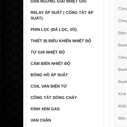
DÀN NGƯNG GIẢI NHIỆT GIÓ
Công
RELAY ÁP SUẤT ( CÔNG TẮT ÁP
SUẤT)
Công
PHIN LỌC (ĐÁ LỌC, VỎ)
Điện
THIẾT BỊ ĐIỀU KHIỂN NHIỆT ĐỘ
Đườn
TỰ GHI NHIỆT ĐỘ
Công
CẢM BIẾN NHIỆT ĐỘ
Đườn
ĐỒNG HỒ ÁP SUẤT
Đườn
COIL VAN ĐIỆN TỪ
Kích
CÔNG TẮT DÒNG CHẢY
Khối
KÍNH XEM GAS
Môi 
VAN CHẶN