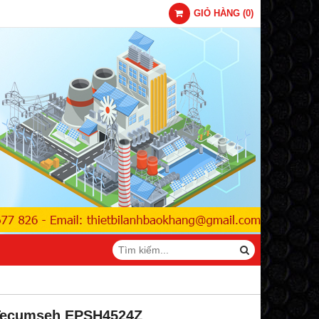
GIỎ HÀNG
(
0
)
Tecumseh EPSH4524Z