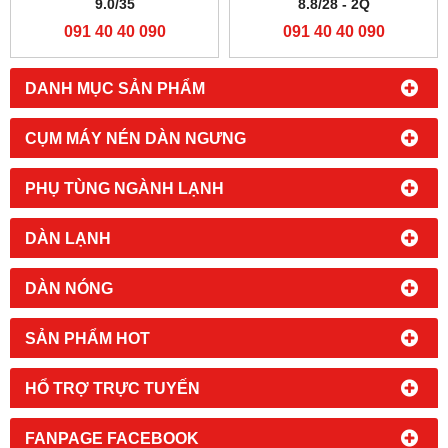
9.0/35
8.8/28 - 2Q
091 40 40 090
091 40 40 090
DANH MỤC SẢN PHẨM
CỤM MÁY NÉN DÀN NGƯNG
PHỤ TÙNG NGÀNH LẠNH
DÀN LẠNH
DÀN NÓNG
SẢN PHẨM HOT
HỔ TRỢ TRỰC TUYẾN
FANPAGE FACEBOOK