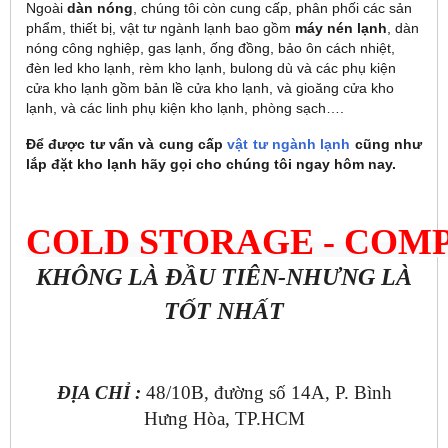
Ngoài
dàn nóng
, chúng tôi còn cung cấp, phân phối các sản
phẩm, thiết bị, vật tư ngành lạnh bao gồm
máy nén lạnh
, dàn
nóng công nghiệp, gas lạnh, ống đồng, bảo ôn cách nhiệt,
đèn led kho lạnh, rèm kho lạnh, bulong dù và các phụ kiện
cửa kho lạnh gồm bản lề cửa kho lạnh, và gioăng cửa kho
lạnh, và các linh phụ kiện kho lạnh, phòng sạch….
Để được tư vấn và cung cấp
vật tư ngành lạnh
cũng như
lắp đặt kho lạnh hãy gọi cho chúng tôi ngay hôm nay.
COLD STORAGE 
- COM
KHÔNG LÀ ĐẦU TIÊN-NHƯNG LÀ
TỐT NHẤT
ĐỊA CHỈ :
48/10B, đường số 14A, P. Bình
Hưng Hòa, TP.HCM