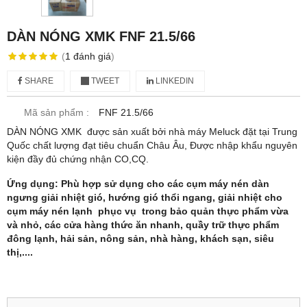
DÀN NÓNG XMK FNF 21.5/66
(
1
đánh giá
)
SHARE
TWEET
LINKEDIN
Mã sản phẩm :
FNF 21.5/66
DÀN NÓNG XMK được sản xuất bởi nhà máy Meluck đặt tại Trung
Quốc chất lượng đạt tiêu chuẩn Châu Âu, Được nhập khẩu nguyên
kiện đầy đủ chứng nhận CO,CQ.
Ứng dụng: Phù hợp sử dụng cho các cụm máy nén dàn
ngưng giải nhiệt gió, hướng gió thổi ngang, giải nhiệt cho
cụm máy nén lạnh phục vụ trong bảo quản thực phẩm vừa
và nhỏ, các cửa hàng thức ăn nhanh, quầy trữ thực phẩm
đông lạnh, hải sản, nông sản, nhà hàng, khách sạn, siêu
thị,....