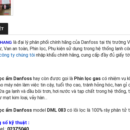
ẾT
là đại lý phân phối chính hãng của Danfoss tại thị trường
KHANG
ừ, Van an toàn, Phin lọc, Phụ kiện sử dụng trong hệ thống lạnh 
công ty chúng tôi
nhập khẩu chính hãng, cung cấp đầy đủ giấy t
lọc ẩm Danfoss
hay còn được gọi là
Phin lọc gas
có nhiệm vụ k
o máy nén làm việc tin cậy, tuổi thọ cao, tránh hỏng hóc, han gỉ 
ữa ga lạnh và dầu bôi trơn, hơi nước và tạp chất trong hệ thống,
ư mạt kim loại, vảy hàn…
lọc ẩm Danfoss
model
DML 083
có lõi lọc là 100% rây phân tử 
 số kỹ thuật :
el :
023Z5040