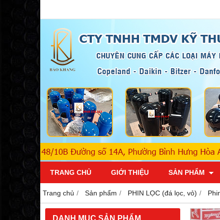
TRANG CHỦ
GIỚI THIỆU
SẢN PHẨM
Trang chủ
Sản phẩm
PHIN LỌC (đá lọc, vỏ)
Phi
DANH MỤC SẢN PHẨM