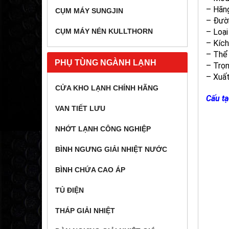
– Hãn
CỤM MÁY SUNGJIN
– Đườn
– Loại
CỤM MÁY NÉN KULLTHORN
– Kíc
– Thể 
PHỤ TÙNG NGÀNH LẠNH
– Trọn
– Xuất
CỬA KHO LẠNH CHÍNH HÃNG
Cấu tạ
VAN TIẾT LƯU
NHỚT LẠNH CÔNG NGHIỆP
BÌNH NGƯNG GIẢI NHIỆT NƯỚC
BÌNH CHỨA CAO ÁP
TỦ ĐIỆN
THÁP GIẢI NHIỆT