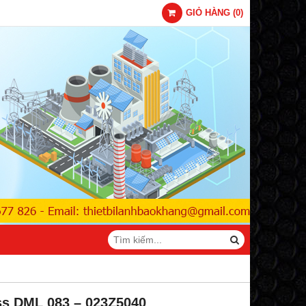
GIỎ HÀNG
(
0
)
ss DML 083 – 023Z5040