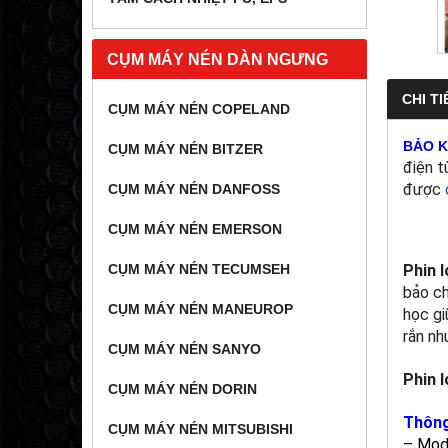
CỤM MÁY NÉN DÀN NGƯNG
CHI TI
CỤM MÁY NÉN COPELAND
BẢO 
CỤM MÁY NÉN BITZER
điện t
được
CỤM MÁY NÉN DANFOSS
CỤM MÁY NÉN EMERSON
Phin 
CỤM MÁY NÉN TECUMSEH
bảo ch
CỤM MÁY NÉN MANEUROP
học gi
rắn nh
CỤM MÁY NÉN SANYO
Phin 
CỤM MÁY NÉN DORIN
Thông
CỤM MÁY NÉN MITSUBISHI
– Mod