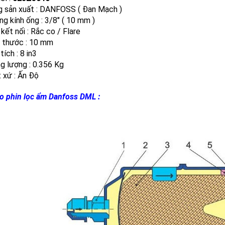
g sản xuất : DANFOSS ( Đan Mạch )
g kính ống : 3/8″ ( 10 mm )
 kết nối : Rắc co / Flare
h thước : 10 mm
tích : 8 in3
g lượng : 0.356 Kg
 xứ : Ấn Độ
o phin lọc ẩm Danfoss DML :