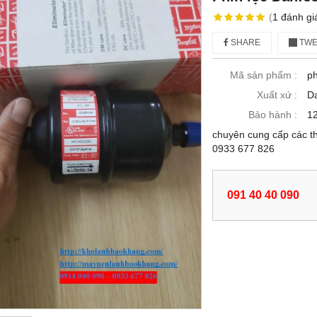
(
1
đánh gi
SHARE
TWE
Mã sản phẩm :
ph
Xuất xứ :
D
Bảo hành :
12
chuyên cung cấp các th
0933 677 826
091 40 40 090