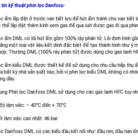
tin kỹ thuật phin lọc Danfoss:
ọc ẩm lắp đặt ở trước van tiết lưu để hút ẩm tránh cho van tiết l
 thể lắp đặt thêm kính xem gas để qua sát được gas đi qua phin
ọc ẩm DML có lõi hút ẩm gồm 100% rây phân tử. Lõi định hình gồ
ằng một loại vật liệu kết dính đặc biệt để tạo thành hình như ý 
hợp. Thường DML (100% rây phân tử) được dùng cho gas lạnh HF
ọc ẩm kiểu DML được thiết kế để sử dụng cho nhu cầu hấp thụ 
a bất kỳ nhà sản xuất nào, bởi vì phin lọc kiểu DML không có nh
ong dầu.
ung Phin lọc Danfoss DML sử dụng cho các gas lạnh HFC tuy n
độ làm việc: – 40°C đến + 70°C
t làm việc cao nhất: 46 bar
ọc Danfoss DML có các kiểu đầu kết nối như: đầu ren, đầu hàn ố