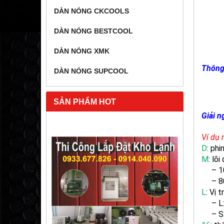
DÀN NÓNG CKCOOLS
DÀN NÓNG BESTCOOL
DÀN NÓNG XMK
Thông 
DÀN NÓNG SUPCOOL
SẢN PHẨM HOT
Giải n
Ví dụ 
D
: phi
M
: lõi
– 100
– 80%
L
: Vị t
– L: 
– S: 