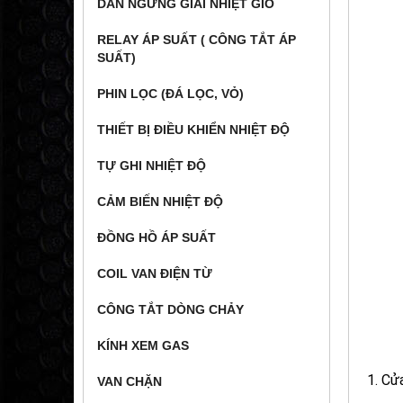
DÀN NGƯNG GIẢI NHIỆT GIÓ
RELAY ÁP SUẤT ( CÔNG TẮT ÁP
SUẤT)
PHIN LỌC (ĐÁ LỌC, VỎ)
THIẾT BỊ ĐIỀU KHIỂN NHIỆT ĐỘ
TỰ GHI NHIỆT ĐỘ
CẢM BIẾN NHIỆT ĐỘ
ĐỒNG HỒ ÁP SUẤT
COIL VAN ĐIỆN TỪ
CÔNG TẮT DÒNG CHẢY
KÍNH XEM GAS
1. Cử
VAN CHẶN