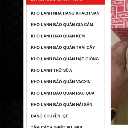
KHO LẠNH NHÀ HÀNG KHÁCH SẠN
KHO LẠNH BẢO QUẢN GIA CẦM
KHO LẠNH BẢO QUẢN KEM
KHO LẠNH BẢO QUẢN TRÁI CÂY
KHO LẠNH BẢO QUẢN HẠT GIỐNG
KHO LẠNH TRỮ SỮA
KHO LẠNH BẢO QUẢN VACXIN
KHO LẠNH BẢO QUẢN RAU QUẢ
KHO LẠNH BẢO QUẢN HẢI SẢN
BĂNG CHUYỀN IQF
TẤM CÁCH NHIỆT PU, EPS