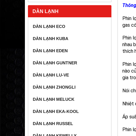
Thông 
DÀN LẠNH
Phin l
gas có
DÀN LẠNH ECO
Phin l
DÀN LẠNH KUBA
nhau b
DÀN LẠNH EDEN
thích 
DÀN LẠNH GUNTNER
Phin l
nào củ
DÀN LẠNH LU-VE
gia tr
DÀN LẠNH ZHONGLI
Nói ch
DÀN LẠNH MELUCK
Nhiệt 
DÀN LẠNH EKA-KOOL
Áp suấ
DÀN LẠNH RUSSEL
Phin l
DÀN LẠNH KEWELLY