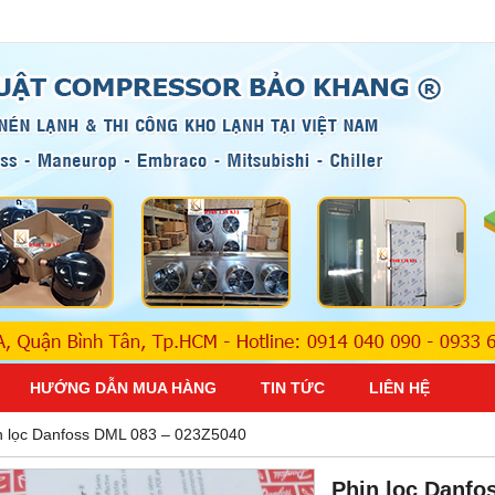
HƯỚNG DẪN MUA HÀNG
TIN TỨC
LIÊN HỆ
n lọc Danfoss DML 083 – 023Z5040
Phin lọc Danfo