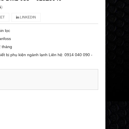
á
)
ET
LINKEDIN
in lọc
anfoss
 tháng
iết bị phụ kiện ngành lạnh Liên hệ: 0914 040 090 -