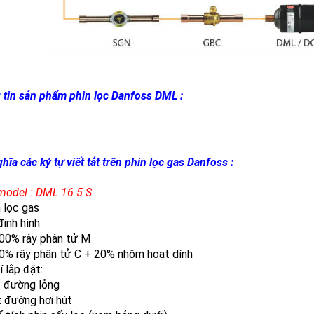
tin sản phẩm phin lọc Danfoss DML :
ghĩa các ký tự viết tắt trên phin lọc gas Danfoss :
model : DML 16 5 S
n lọc gas
 định hình
% rây phân tử M
 rây phân tử C + 20% nhôm hoạt dính
rí lắp đặt:
đường lỏng
đường hơi hút