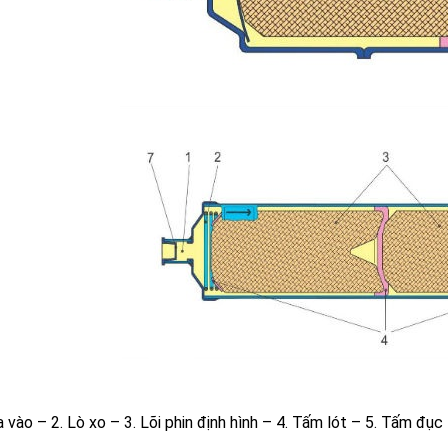
a vào –
2. Lò xo –
3. Lõi phin định hình –
4. Tấm lót –
5. Tấm đục 