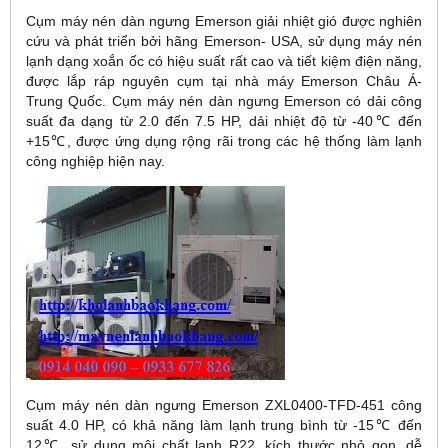
Cụm máy nén dàn ngưng Emerson giải nhiệt gió được nghiên
cứu và phát triển bởi hãng Emerson- USA, sử dụng máy nén
lạnh dạng xoắn ốc có hiệu suất rất cao và tiết kiệm điện năng,
được lắp ráp nguyên cụm tại nhà máy Emerson Châu Á-
Trung Quốc. Cụm máy nén dàn ngưng Emerson có dải công
suất đa dạng từ 2.0 đến 7.5 HP, dải nhiệt độ từ -40℃ đến
+15℃, được ứng dụng rộng rãi trong các hệ thống làm lạnh
công nghiệp hiện nay.
Cụm máy nén dàn ngưng Emerson ZXL0400-TFD-451 công
suất 4.0 HP, có khả năng làm lạnh trung bình từ -15℃ đến
12℃, sử dụng môi chất lạnh R22, kích thước nhỏ gọn, dễ