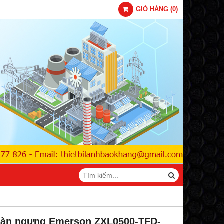
GIỎ HÀNG
(
0
)
àn ngưng Emerson ZXL0500-TFD-