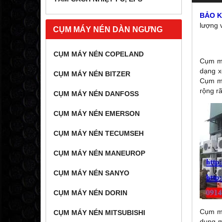
BẢO 
lượng 
CỤM MÁY NÉN DÀN NGƯNG
CỤM MÁY NÉN COPELAND
Cụm má
dạng x
CỤM MÁY NÉN BITZER
Cụm má
rộng r
CỤM MÁY NÉN DANFOSS
CỤM MÁY NÉN EMERSON
CỤM MÁY NÉN TECUMSEH
CỤM MÁY NÉN MANEUROP
CỤM MÁY NÉN SANYO
CỤM MÁY NÉN DORIN
Cụm má
CỤM MÁY NÉN MITSUBISHI
dụng m