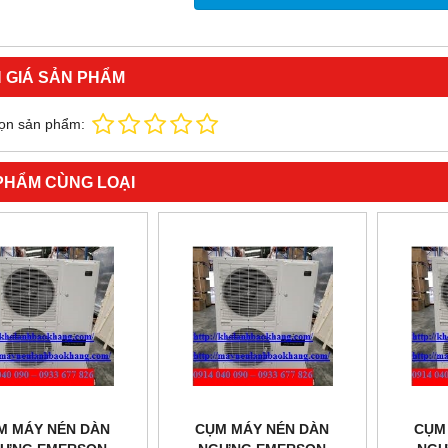
 GIÁ SẢN PHẨM
ọn sản phẩm:
PHẨM CÙNG LOẠI
M MÁY NÉN DÀN
CỤM MÁY NÉN DÀN
CỤM