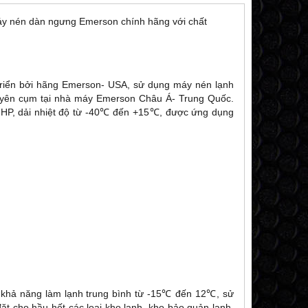
máy nén dàn ngưng Emerson chính hãng với chất
triển bởi hãng Emerson- USA, sử dụng máy nén lạnh
nguyên cụm tại nhà máy Emerson Châu Á- Trung Quốc.
 HP, dải nhiệt độ từ -40℃ đến +15℃, được ứng dụng
hả năng làm lạnh trung bình từ -15℃ đến 12℃, sử
ặt cho hầu hết các loại kho lạnh, kho bảo quản lạnh,