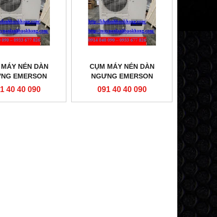
 MÁY NÉN DÀN
CỤM MÁY NÉN DÀN
NG EMERSON
NGƯNG EMERSON
030E-TFD-451
ZXL0300-TFD-451
1 40 40 090
091 40 40 090