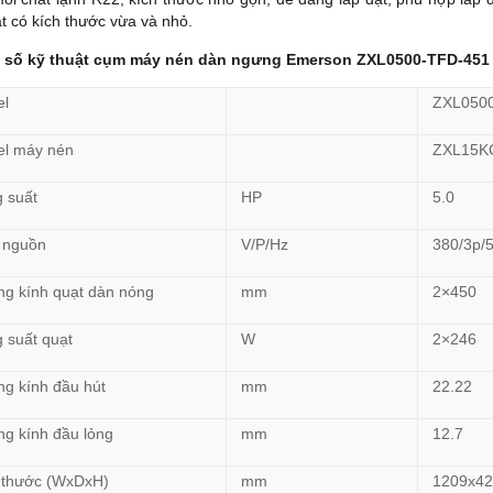
t có kích thước vừa và nhỏ.
 số kỹ thuật cụm máy nén dàn ngưng Emerson ZXL0500-TFD-451
l
ZXL050
l máy nén
ZXL15K
 suất
HP
5.0
 nguồn
V/P/Hz
380/3p/
g kính quạt dàn nóng
mm
2×450
 suất quạt
W
2×246
g kính đầu hút
mm
22.22
g kính đầu lỏng
mm
12.7
 thước (WxDxH)
mm
1209x42