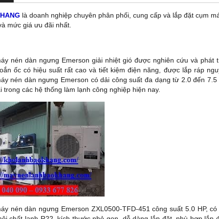
KHANG
là doanh nghiệp chuyên phân phối, cung cấp và lắp đặt cụm 
và mức giá ưu đãi nhất.
y nén dàn ngưng Emerson giải nhiệt gió được nghiên cứu và phát 
oắn ốc có hiệu suất rất cao và tiết kiệm điện năng, được lắp ráp 
y nén dàn ngưng Emerson có dải công suất đa dạng từ 2.0 đến 7.5
ãi trong các hệ thống làm lạnh công nghiệp hiện nay.
y nén dàn ngưng Emerson ZXL0500-TFD-451 công suất 5.0 HP, có k
ôi chất lạnh R22, kích thước nhỏ gọn, dễ dàng lắp đặt, phù hợp lắp đ