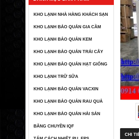
KHO LẠNH NHÀ HÀNG KHÁCH SẠN
KHO LẠNH BẢO QUẢN GIA CẦM
KHO LẠNH BẢO QUẢN KEM
KHO LẠNH BẢO QUẢN TRÁI CÂY
KHO LẠNH BẢO QUẢN HẠT GIỐNG
KHO LẠNH TRỮ SỮA
KHO LẠNH BẢO QUẢN VACXIN
KHO LẠNH BẢO QUẢN RAU QUẢ
KHO LẠNH BẢO QUẢN HẢI SẢN
BĂNG CHUYỀN IQF
CHI TI
TẤM CÁCH NHIỆT PU, EPS