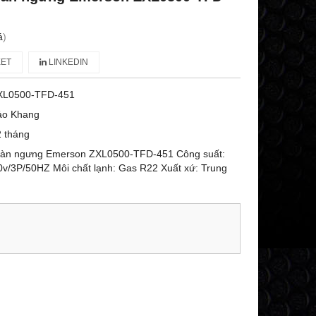
á
)
ET
LINKEDIN
XL0500-TFD-451
ảo Khang
 tháng
dàn ngưng Emerson ZXL0500-TFD-451 Công suất:
0v/3P/50HZ Môi chất lạnh: Gas R22 Xuất xứ: Trung