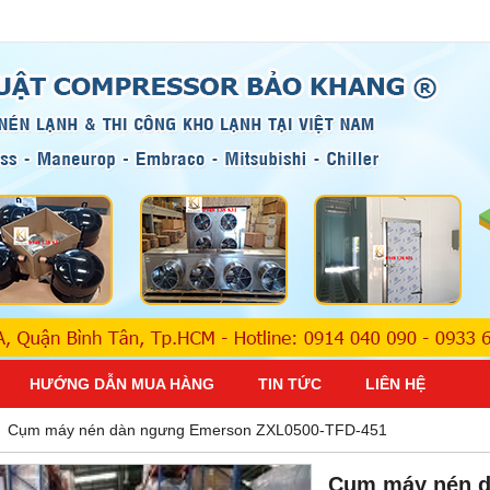
HƯỚNG DẪN MUA HÀNG
TIN TỨC
LIÊN HỆ
Cụm máy nén dàn ngưng Emerson ZXL0500-TFD-451
Cụm máy nén d