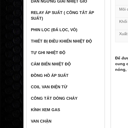
DÀN NGƯNG GIẢI NHIỆT GIÓ
Môi 
RELAY ÁP SUẤT ( CÔNG TẮT ÁP
SUẤT)
Khối
PHIN LỌC (ĐÁ LỌC, VỎ)
Xuất
THIẾT BỊ ĐIỀU KHIỂN NHIỆT ĐỘ
TỰ GHI NHIỆT ĐỘ
Để đư
cung 
CẢM BIẾN NHIỆT ĐỘ
nóng, 
ĐỒNG HỒ ÁP SUẤT
M
COIL VAN ĐIỆN TỪ
CÔNG TẮT DÒNG CHẢY
KÍNH XEM GAS
VAN CHẶN