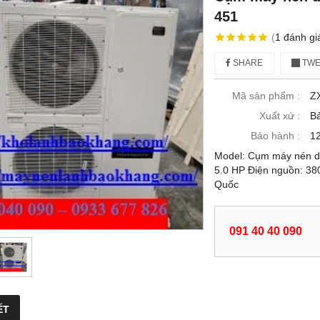
451
(
1
đánh gi
SHARE
TWE
Mã sản phẩm :
Z
Xuất xứ :
B
Bảo hành :
12
Model: Cụm máy nén 
5.0 HP Điện nguồn: 38
Quốc
091 40 40 090
ẾT