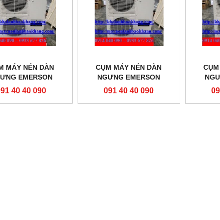
M MÁY NÉN DÀN
CỤM MÁY NÉN DÀN
CỤM
ƯNG EMERSON
NGƯNG EMERSON
NGƯ
L035E-TFD-451
ZXL0350-TFD-451
ZXL
091 40 40 090
091 40 40 090
09