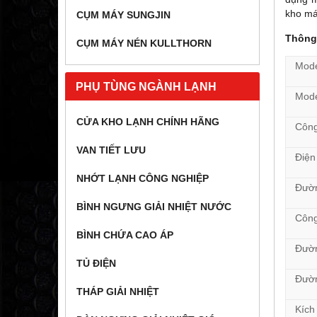
kho má
CỤM MÁY SUNGJIN
Thông
CỤM MÁY NÉN KULLTHORN
Mode
PHỤ TÙNG NGÀNH LẠNH
Mode
CỬA KHO LẠNH CHÍNH HÃNG
Công
VAN TIẾT LƯU
Điện
NHỚT LẠNH CÔNG NGHIỆP
Đườn
BÌNH NGƯNG GIẢI NHIỆT NƯỚC
Công
BÌNH CHỨA CAO ÁP
Đườn
TỦ ĐIỆN
Đườn
THÁP GIẢI NHIỆT
Kích