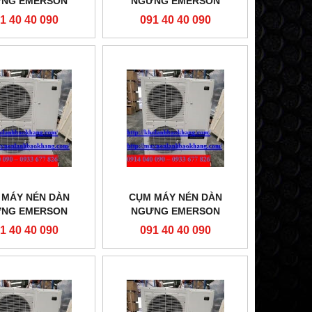
NG EMERSON
NGƯNG EMERSON
0750-TFD-451
ZXL060E-TFD-451
1 40 40 090
091 40 40 090
 MÁY NÉN DÀN
CỤM MÁY NÉN DÀN
NG EMERSON
NGƯNG EMERSON
040E-TFD-451
ZXL0400-TFD-451
1 40 40 090
091 40 40 090