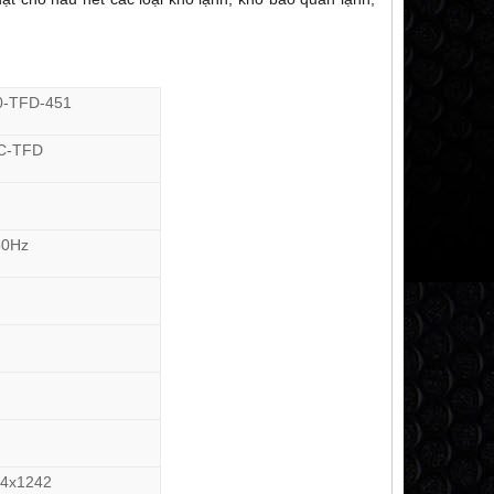
0-TFD-451
C-TFD
50Hz
4x1242