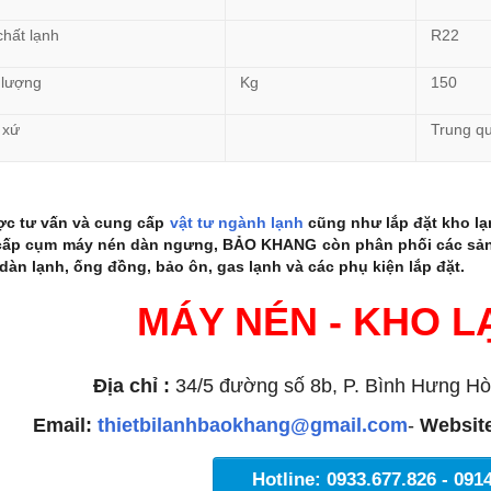
chất lạnh
R22
 lượng
Kg
150
 xứ
Trung q
ợc tư vấn và cung cấp
vật tư ngành lạnh
cũng như lắp đặt kho lạ
cấp cụm máy nén dàn ngưng, BẢO KHANG còn phân phối các sản
dàn lạnh, ống đồng, bảo ôn, gas lạnh và các phụ kiện lắp đặt.
ÁY NÉN - KHO LẠN
Địa chỉ :
34/5 đường số 8b, P. Bình Hưng Hò
Email:
thietbilanhbaokhang@gmail.com
-
Websit
Hotline: 0933.677.826 - 091