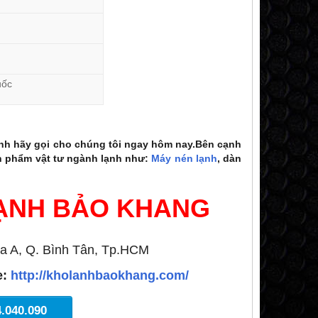
uốc
nh hãy gọi cho chúng tôi ngay hôm nay.Bên cạnh
 phẩm vật tư ngành lạnh như:
Máy nén lạnh
, dàn
H BẢO KHANG
a A, Q. Bình Tân, Tp.HCM
e:
http://kholanhbaokhang.com/
4.040.090