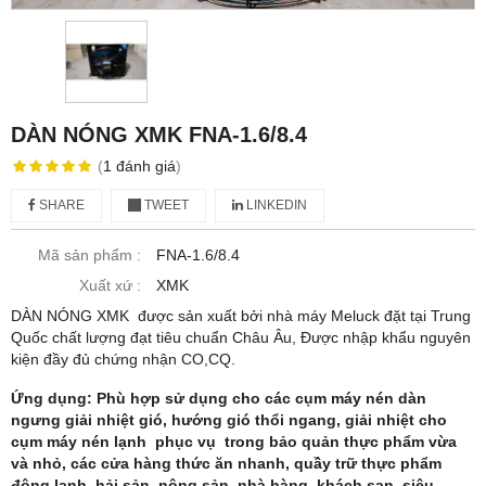
DÀN NÓNG XMK FNA-1.6/8.4
(
1
đánh giá
)
SHARE
TWEET
LINKEDIN
Mã sản phẩm :
FNA-1.6/8.4
Xuất xứ :
XMK
DÀN NÓNG XMK được sản xuất bởi nhà máy Meluck đặt tại Trung
Quốc chất lượng đạt tiêu chuẩn Châu Âu, Được nhập khẩu nguyên
kiện đầy đủ chứng nhận CO,CQ.
Ứng dụng: Phù hợp sử dụng cho các cụm máy nén dàn
ngưng giải nhiệt gió, hướng gió thổi ngang, giải nhiệt cho
cụm máy nén lạnh phục vụ trong bảo quản thực phẩm vừa
và nhỏ, các cửa hàng thức ăn nhanh, quầy trữ thực phẩm
đông lạnh, hải sản, nông sản, nhà hàng, khách sạn, siêu