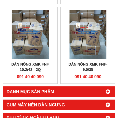
DÀN NÓNG XMK FNF
DÀN NÓNG XMK FNF-
10.2/42 - 2Q
9.0/35
091 40 40 090
091 40 40 090
DANH MỤC SẢN PHẨM
CỤM MÁY NÉN DÀN NGƯNG