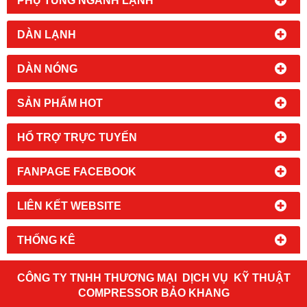
PHỤ TÙNG NGÀNH LẠNH
DÀN LẠNH
DÀN NÓNG
SẢN PHẨM HOT
HỔ TRỢ TRỰC TUYẾN
FANPAGE FACEBOOK
LIÊN KẾT WEBSITE
THỐNG KÊ
CÔNG TY TNHH THƯƠNG MẠI DỊCH VỤ KỸ THUẬT
COMPRESSOR BẢO KHANG