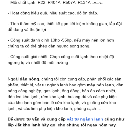
- Mối chất lạnh: R22, R404A, R507A, R134A,..v...v..
- Hoạt động hiệu quả, hiệu suất cao, độ ồn thấp.
- Tính thẩm mỹ cao, thiết kế gọn tiết kiệm không gian, lắp đặt
dễ dàng và thuận lợi.
- Công suất danh định 10hp~55hp, nếu máy nén lớn hơn
chúng ta có thể ghép dàn ngưng song song.
- Công suất giải nhiệt: Chọn công suất lạnh theo nhiệt độ
ngưng tụ và nhiệt độ môi trường.
Ngoài
dàn nóng
, chúng tôi còn cung cấp, phân phối các sản
phẩm, thiết bị, vật tư ngành lạnh bao gồm
máy nén lạnh
, dàn
nóng công nghiệp, gas lạnh, ống đồng, bảo ôn cách nhiệt,
đèn led kho lạnh, rèm kho lạnh, bulong dù và các phụ kiện
cửa kho lạnh gồm bản lề cửa kho lạnh, và gioăng cửa kho
lạnh, và các linh phụ kiện kho lạnh, phòng sạch….
Để được tư vấn và cung cấp
vật tư ngành lạnh
cũng như
lắp đặt kho lạnh hãy gọi cho chúng tôi ngay hôm nay.