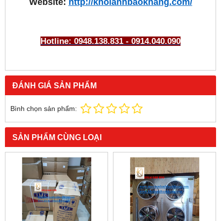
Website:
http://kholanhbaokhang.com/
Hotline: 0948.138.831 - 0914.040.090
ĐÁNH GIÁ SẢN PHẨM
Bình chọn sản phẩm:
SẢN PHẨM CÙNG LOẠI