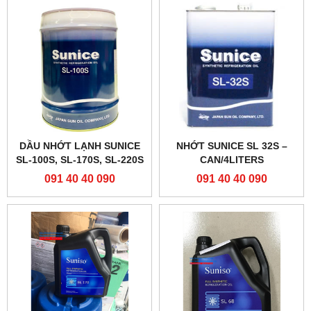
DẦU NHỚT LẠNH SUNICE
NHỚT SUNICE SL 32S –
SL-100S, SL-170S, SL-220S
CAN/4LITERS
091 40 40 090
091 40 40 090