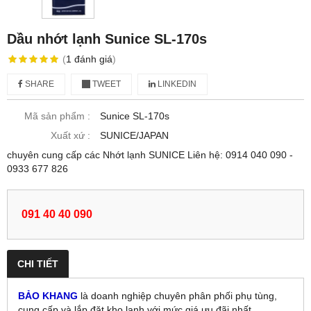
Dầu nhớt lạnh Sunice SL-170s
(
1
đánh giá
)
SHARE
TWEET
LINKEDIN
Mã sản phẩm :
Sunice SL-170s
Xuất xứ :
SUNICE/JAPAN
chuyên cung cấp các Nhớt lạnh SUNICE Liên hệ: 0914 040 090 -
0933 677 826
091 40 40 090
CHI TIẾT
BẢO KHANG
là doanh nghiệp chuyên phân phối phụ tùng,
cung cấp và lắp đặt kho lạnh với
mức giá ưu đãi nhất.