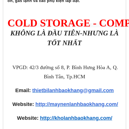
ôn, gas lạnh và các phụ kiện lắp đặt.
COLD STORAGE 
- COM
KHÔNG LÀ ĐẦU TIÊN-NHƯNG LÀ
TỐT NHẤT
VPGD: 42/3 đường số 8, P. Bình Hưng Hòa A, Q.
Bình Tân, Tp.HCM
Email:
thietbilanhbaokhang@gmail.com
Website:
http://maynenlanhbaokhang.com/
Website:
http://kholanhbaokhang.com/