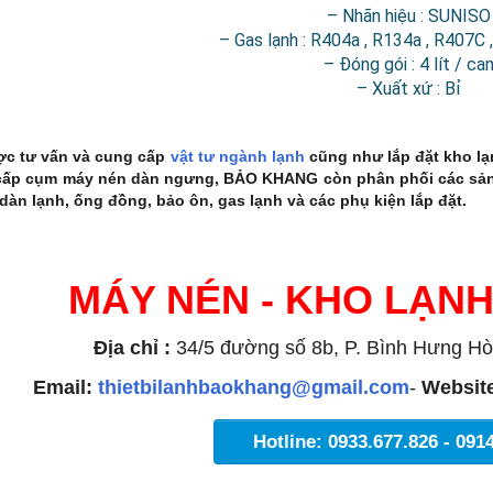
– Nhãn hiệu : SUNISO
– Gas lạnh : R404a , R134a , R407C 
– Đóng gói : 4 lít / ca
– Xuất xứ : Bỉ
ợc tư vấn và cung cấp
vật tư ngành lạnh
cũng như lắp đặt kho lạ
cấp cụm máy nén dàn ngưng, BẢO KHANG còn phân phối các sản
dàn lạnh, ống đồng, bảo ôn, gas lạnh và các phụ kiện lắp đặt.
MÁY NÉN - KHO LẠN
Địa chỉ :
34/5 đường số 8b, P. Bình Hưng Hò
Email:
thietbilanhbaokhang@gmail.com
-
Websit
Hotline: 0933.677.826 - 091