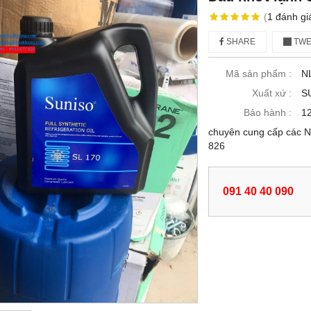
(
1
đánh gi
SHARE
TWE
Mã sản phẩm :
N
Xuất xứ :
S
Bảo hành :
12
chuyên cung cấp các N
826
091 40 40 090