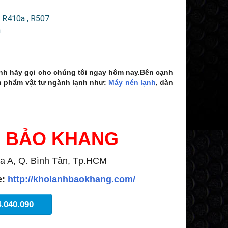
, R410a , R507
n
nh hãy gọi cho chúng tôi ngay hôm nay.Bên cạnh
 phẩm vật tư ngành lạnh như:
Máy nén lạnh
, dàn
H BẢO KHANG
a A, Q. Bình Tân, Tp.HCM
e:
http://kholanhbaokhang.com/
4.040.090