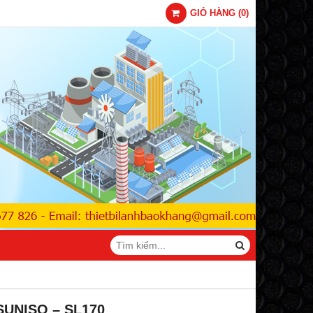
GIỎ HÀNG
(
0
)
 SUNISO – SL170