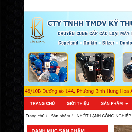
TRANG CHỦ
GIỚI THIỆU
SẢN PHẨM
Trang chủ
Sản phẩm
NHỚT LẠNH CÔNG NGHIỆP
DANH MỤC SẢN PHẨM