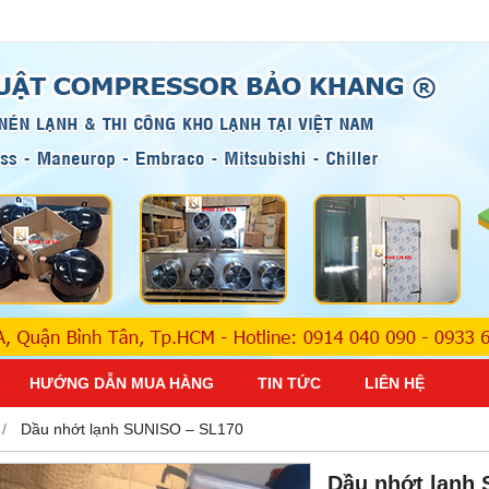
HƯỚNG DẪN MUA HÀNG
TIN TỨC
LIÊN HỆ
Dầu nhớt lạnh SUNISO – SL170
Dầu nhớt lạnh