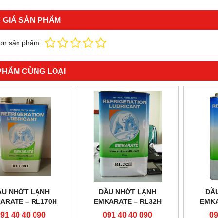
 GIÁ SẢN PHẨM
ọn sản phẩm:
PHẨM CÙNG LOẠI
ẦU NHỚT LẠNH
DẦU NHỚT LẠNH
DẦ
ARATE – RL170H
EMKARATE – RL32H
EMKA
091 40 40 090
091 40 40 090
09