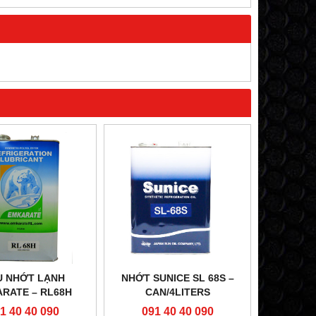
U NHỚT LẠNH
NHỚT SUNICE SL 68S –
RATE – RL68H
CAN/4LITERS
1 40 40 090
091 40 40 090