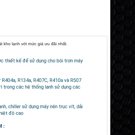
t kho lạnh với
mức giá ưu đãi nhất.
ợc thiết kế để sử dụng cho bôi trơn máy
hư R404a, R134a, R407C, R410a và R507
trì trong các hệ thống lạnh sử dụng các
h, chiller sử dụng máy nén trục vít, dải
hiệt độ cao
 :