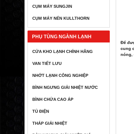
CỤM MÁY SUNGJIN
CỤM MÁY NÉN KULLTHORN
PHỤ TÙNG NGÀNH LẠNH
Để đư
cung 
CỬA KHO LẠNH CHÍNH HÃNG
nóng, 
VAN TIẾT LƯU
NHỚT LẠNH CÔNG NGHIỆP
BÌNH NGƯNG GIẢI NHIỆT NƯỚC
BÌNH CHỨA CAO ÁP
TỦ ĐIỆN
THÁP GIẢI NHIỆT