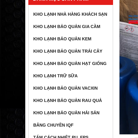
KHO LẠNH NHÀ HÀNG KHÁCH SẠN
KHO LẠNH BẢO QUẢN GIA CẦM
KHO LẠNH BẢO QUẢN KEM
KHO LẠNH BẢO QUẢN TRÁI CÂY
KHO LẠNH BẢO QUẢN HẠT GIỐNG
KHO LẠNH TRỮ SỮA
KHO LẠNH BẢO QUẢN VACXIN
KHO LẠNH BẢO QUẢN RAU QUẢ
KHO LẠNH BẢO QUẢN HẢI SẢN
BĂNG CHUYỀN IQF
TẤM CÁCH NHIỆT PU, EPS