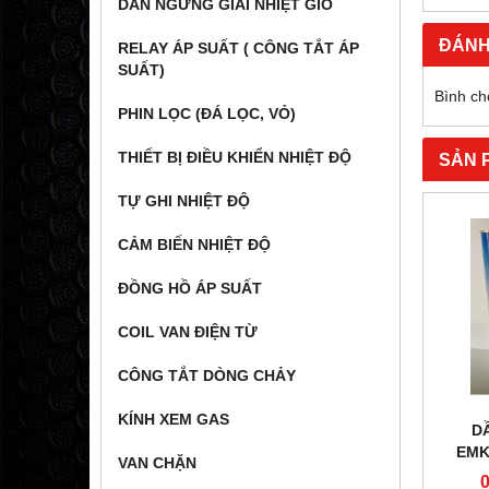
DÀN NGƯNG GIẢI NHIỆT GIÓ
ĐÁNH
RELAY ÁP SUẤT ( CÔNG TẮT ÁP
SUẤT)
Bình ch
PHIN LỌC (ĐÁ LỌC, VỎ)
THIẾT BỊ ĐIỀU KHIỂN NHIỆT ĐỘ
SẢN 
TỰ GHI NHIỆT ĐỘ
CẢM BIẾN NHIỆT ĐỘ
ĐỒNG HỒ ÁP SUẤT
COIL VAN ĐIỆN TỪ
CÔNG TẮT DÒNG CHẢY
KÍNH XEM GAS
D
EMK
VAN CHẶN