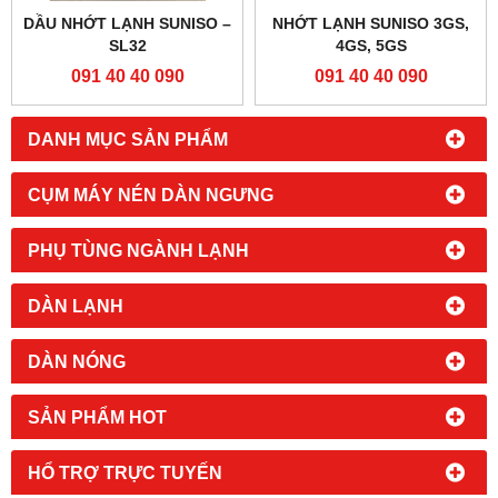
DẦU NHỚT LẠNH SUNISO –
NHỚT LẠNH SUNISO 3GS,
SL32
4GS, 5GS
091 40 40 090
091 40 40 090
DANH MỤC SẢN PHẨM
CỤM MÁY NÉN DÀN NGƯNG
PHỤ TÙNG NGÀNH LẠNH
DÀN LẠNH
DÀN NÓNG
SẢN PHẨM HOT
HỔ TRỢ TRỰC TUYẾN