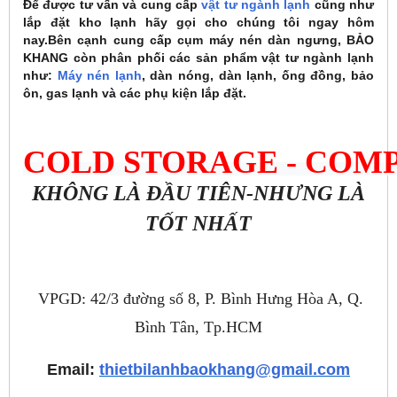
Để được tư vấn và cung cấp
vật tư ngành lạnh
cũng như
lắp đặt kho lạnh hãy gọi cho chúng tôi ngay hôm
nay.Bên cạnh cung cấp cụm máy nén dàn ngưng, BẢO
KHANG còn phân phối các sản phẩm vật tư ngành lạnh
như:
Máy nén lạnh
, dàn nóng, dàn lạnh, ống đồng, bảo
ôn, gas lạnh và các phụ kiện lắp đặt.
COLD STORAGE 
- COM
KHÔNG LÀ ĐẦU TIÊN-NHƯNG LÀ
TỐT NHẤT
VPGD: 42/3 đường số 8, P. Bình Hưng Hòa A, Q.
Bình Tân, Tp.HCM
Email:
thietbilanhbaokhang@gmail.com